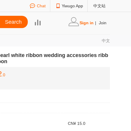
Chat
Yiwugo App
中文站
Sign in
|
Join
中文
pearl white ribbon wedding accessories ribb
bon
2
.0
CN¥ 15.0