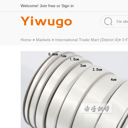
Welcome!
Join free
or
Sign in
Home
>
Markets
>
International Trade Mart (District 4)
>
3 F