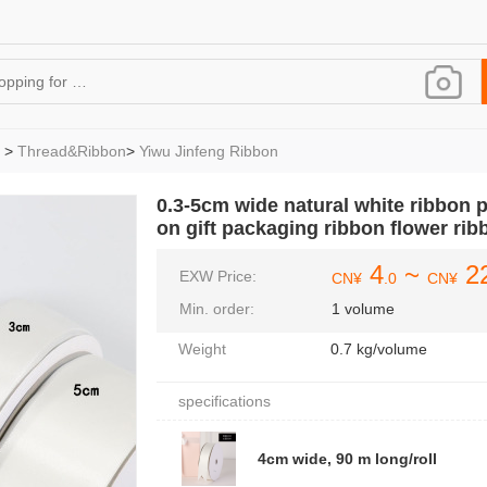
>
Thread&Ribbon
>
Yiwu Jinfeng Ribbon
0.3-5cm wide natural white ribbon 
on gift packaging ribbon flower rib
4
~
2
EXW Price:
CN¥
.0
CN¥
Min. order:
1 volume
Weight
0.7 kg/volume
specifications
4cm wide, 90 m long/roll